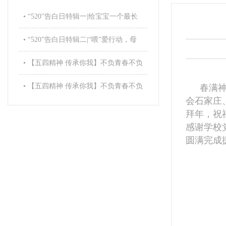
• “520”告白日特辑一|给宝宝一个最长
情的..
• “520”告白日特辑二|“喂”爱行动，母
爱..
• 【五四精神 传承你我】不负青春不负
梦，河大..
• 【五四精神 传承你我】不负青春不负
春满
会石家庄
梦，河大..
拜年，祝
感谢学校
圆满完成