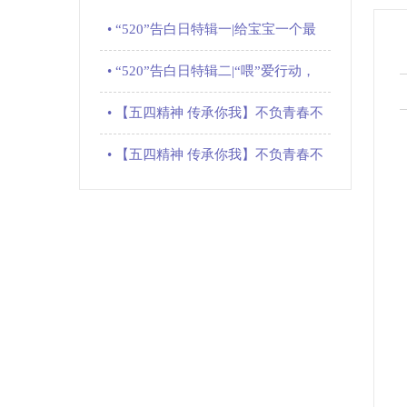
• “520”告白日特辑一|给宝宝一个最长
情的..
• “520”告白日特辑二|“喂”爱行动，母
爱..
• 【五四精神 传承你我】不负青春不负
梦，河大..
• 【五四精神 传承你我】不负青春不负
梦，河大..