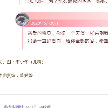
文、图：李少华（儿科）
本期责编：董媛媛
复制网址
打印
收藏